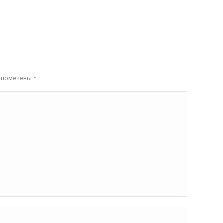
я помечены
*