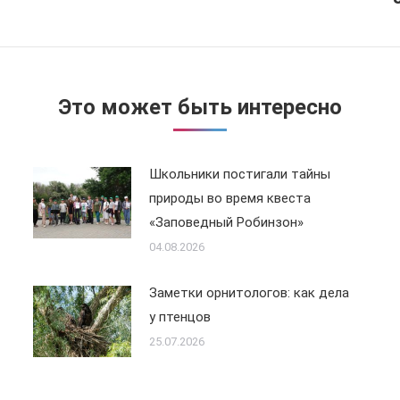
запись:
Это может быть интересно
Школьники постигали тайны
природы во время квеста
«Заповедный Робинзон»
04.08.2026
Заметки орнитологов: как дела
у птенцов
25.07.2026