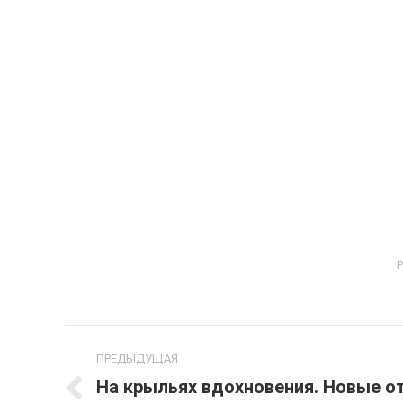
Р
Навигация
ПРЕДЫДУЩАЯ
по
На крыльях вдохновения. Новые о
Предыдущая