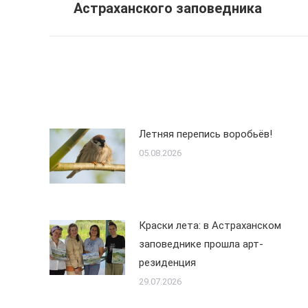
Астраханского заповедника
записям
запись:
Летняя перепись воробьёв!
05.08.2026
Краски лета: в Астраханском
заповеднике прошла арт-
резиденция
29.07.2026