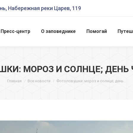
ань, Набережная реки Царев, 119
Пресс-центр
О заповеднике
Помогай
Путе
Пресс-центр
О заповеднике
Помогай
Путеш
КИ: МОРОЗ И СОЛНЦЕ; ДЕНЬ
Вы здесь:
Главная
Все новости
Фотоловушки: мороз и солнце; день…